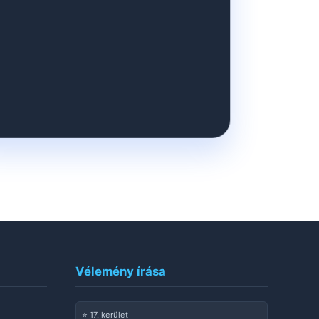
Vélemény írása
⭐ 17. kerület