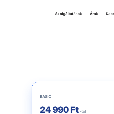
Szolgáltatások
Árak
Kapc
BASIC
24 990 Ft
-tól