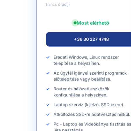
(nincs óradíj)
Most elérhető
+36 30 227 4748
Eredeti Windows, Linux rendszer
telepítése a helyszínen.
Az ügyfél igényei szerinti programok
előtelepítése vagy beállítása.
Router és hálózati eszközök
konfigurálása a helyszínen.
Laptop szerviz (kijelző, SSD csere).
Átköltözés SSD-re adatvesztés nélkül.
Pc - Laptop és Videókártya tisztítás é
újra pasztázás.