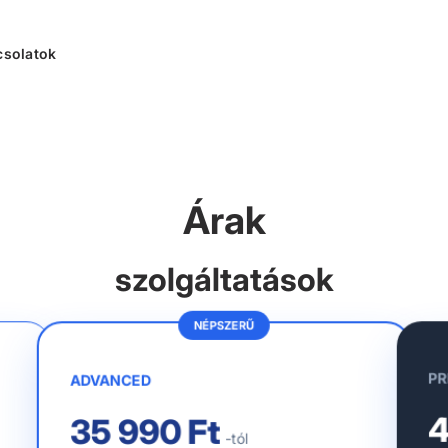
solatok
Árak
szolgáltatások
NÉPSZERŰ
PR
ADVANCED
4
35 990 Ft
-tól