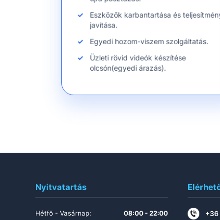
Eszközök karbantartása és teljesítmén
javítása.
Egyedi hozom-viszem szolgáltatás.
Üzleti rövid videók készítése
olcsón(egyedi árazás).
Nyitvatartás
Elérhet
Hétfő - Vasárnap:
08:00 - 22:00
+36