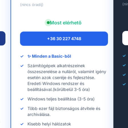
(ni
(nincs óradíj)
Most elérhető
+36 30 227 4748
✨ Minden a Basic-ből
Számítógépek alkatrészeinek
összeszerelése a nulláról, valamint igény
esetén azok cseréje és fejlesztése.
Eredeti Windows rendszer és
beállításával.(körülbelül 3-5 óra)
Windows teljes beállítása (3-5 óra)
Több ezer fájl biztonságos átvitele és
archiválása.
s
Kisebb helyi hálózatok