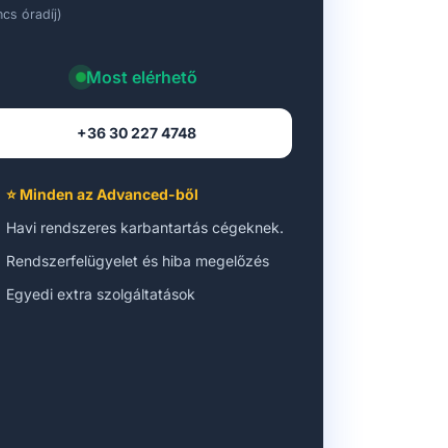
ncs óradíj)
Most elérhető
+36 30 227 4748
⭐ Minden az Advanced-ből
Havi rendszeres karbantartás cégeknek.
Rendszerfelügyelet és hiba megelőzés
Egyedi extra szolgáltatások