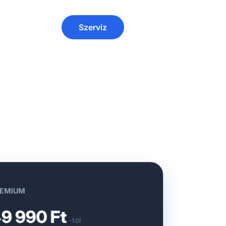
Szerviz
EMIUM
9 990 Ft
-tól